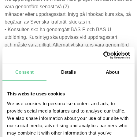
vara genomförd senast två (2)
månader efter uppdragsstart. Intyg på inbokad kurs ska, på
begäran av Svenska kraftnät, skickas in.
• Konsulten ska ha genomgått BAS-P och BAS-U
utbildning. Kursintyg ska uppvisas vid uppdragsstart
och måste vara giltigt. Alternativt ska kurs vara genomförd
senast två (2) månader efter
uppdragsstart. Intyg på inbokad kurs ska, på begäran av
Svenska kraftnät, skickas in.
Consent
Details
About
3.1.3 Kompetens och erfarenhet
• Minst 9 års arbetslivserfarenhet i roll som projektledare
This website uses cookies
eller delprojektledare inom
We use cookies to personalise content and ads, to
beställarorganisation för stora (budget > 200 msek, tidplan
provide social media features and to analyse our traffic.
> 5 år), komplexa projekt inom
We also share information about your use of our site with
infrastruktur/samhällsbyggnad/anläggning eller
our social media, advertising and analytics partners who
motsvarande.
may combine it with other information that you’ve
• Minst 4 års arbetslivserfarenhet av styrning och