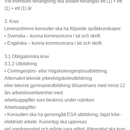
Vid eventuell förlängning ska avtalet förlängas ett (1) + ett
(1) + ett (1) år
3. Krav
Leverantörens konsulter ska ha följande språkkunskaper:
• Svenska – kunna kommunicera i tal och skrift.
• Engelska – kunna kommunicera i tal och skrift.
3.1 Obligatoriska krav
3.1.2 Utbildning
• Civilingenjörs- eller högskoleingenjörsutbildning.
Alternativt teknisk yrkeshögskoleutbildning
eller teknisk gymnasieutbildning tillsammans med minst 12
års arbetslivserfarenhet med
arbetsuppgifter som beskrivs under rubriken
Arbetsuppgifter.
• Konsulten ska ha genomgått ESA utbildning, lägst Icke-
elektriskt arbete. Kursintyg ska uppvisas
vid uppdragsstart och måste vara giltigt. Alternativt ska kurs