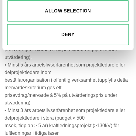
• Fallenhet för administrativa arbetsuppgifter
ALLOW SELECTION
• Förmåga att jobba i grupp
3.2 Mervärdeskriterier
DENY
• Projektledarcertifiering motsvarande minst IPMA C
(uppfylls detta mervärdeskriterium ges ett
prisavdrag/mervärde á 5% på utvärderingspris under
utvärdering).
• Minst 5 års arbetslivserfarenhet som projektledare eller
delprojektledare inom
beställarorganisation i offentlig verksamhet (uppfylls detta
mervärdeskriterium ges ett
prisavdrag/mervärde á 5% på utvärderingspris under
utvärdering).
• Minst 3 års arbetslivserfarenhet som projektledare eller
delprojektledare i stora (budget > 500
msek, tidplan > 5 år) kraftledningsprojekt (>130kV) för
luftledningar i tidiga faser