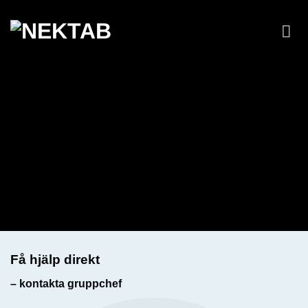
Skip
to
content
Markåtkomst
Få hjälp direkt
– kontakta gruppchef