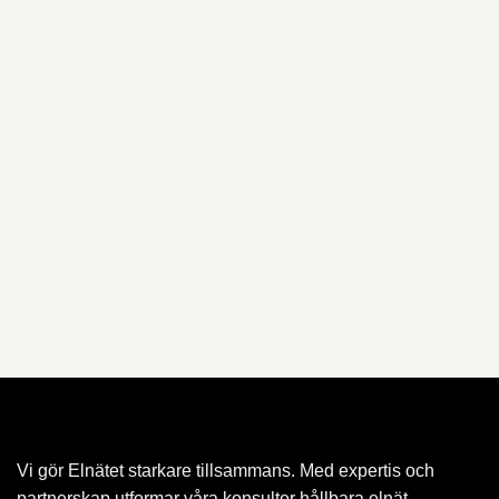
Vi gör Elnätet starkare tillsammans. Med expertis och
partnerskap utformar våra konsulter hållbara elnät.