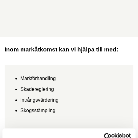
markåtkomst vilket innebär att säkra rätten för tillgång till mark
som krävs vid olika typer av infrastrukturprojekt. Våra konsulter
inom markåtkomst arbetar med både med kraftledningar, VA,
väg och järnväg samt naturreservat.
Inom markåtkomst kan vi hjälpa till med:
Markförhandling
Skadereglering
Intrångsvärdering
Skogsstämpling