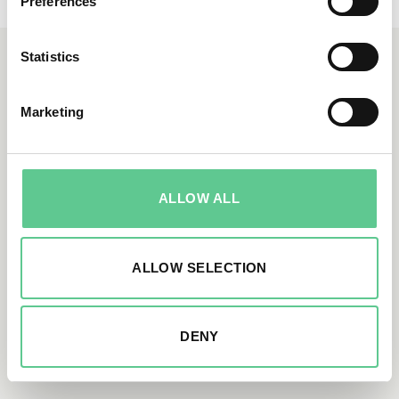
Preferences
Statistics
Vad innebär markåtkomst?
Marketing
Markåtkomst innebär att säkra de rättigheter som
krävs för att bygga, underhålla eller uppgradera
en kraftledning på berörd mark. Marken kan
tillhöra privatpersoner, kommuner eller andra
ALLOW ALL
parter vilket kräver en god dialog med
markägarna. NEKTAB kan hjälpa till att
intrångsvärdera marken för en korrekt ersättning
ALLOW SELECTION
till markägaren och upprätta avtal med de
fastighetsägare som berörs för att få rätt att
använda marken. Vi är experter på förhandling,
värdering, fastighetsrätt och avtalsjuridik. Läs
DENY
mer här om du vill vet mer om hur
markförhandling för kraftledningar
går till.