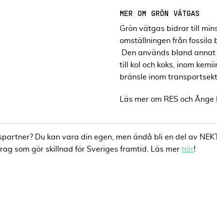
MER OM GRÖN VÄTGAS
Grön vätgas bidrar till mi
omställningen från fossila b
Den används bland annat ti
till kol och koks, inom kemi
bränsle inom transportsek
Läs mer om RES och Ånge
partner? Du kan vara din egen, men ändå bli en del av NEKTAB
ag som gör skillnad för Sveriges framtid. Läs mer
här
!