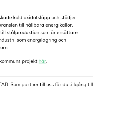
nskade koldioxidutsläpp och stödjer
ränslen till hållbara energikällor.
ll stålproduktion som är ersättare
industri, som energilagring och
torn.
 kommuns projekt
här
.
. Som partner till oss får du tillgång till