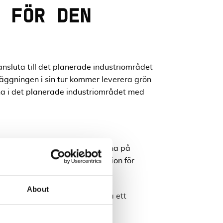
 FÖR DEN
nsluta till det planerade industriområdet
äggningen i sin tur kommer leverera grön
rna i det planerade industriområdet med
a elledningen, medan konsulterna på
 har även ansökt om koncession för
r.
About
r en förhoppningsvis starten på ett
 projektet.