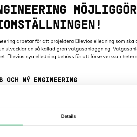
NGINEERING MÖJLIGGÖR
IOMSTÄLLNINGEN!
ing arbetar för att projektera Ellevios elledning som ska a
n utvecklar en så kallad grön vätgasanläggning. Vätgasanl
det. Ellevios nya elledning behövs för att förse verksamhete
B OCH NÝ ENGINEERING
h betong och står för konstruktionen och designen av den ny
dning, markåtkomst, skog, GIS, mätningar med mera. NEKTAB
 Energimarknadsinspektionen. Läs mer om det NEKTAB gör
hä
Details
et vi väntat på och vi ser ljust på samarbetet framåt. Det bli
, säger Martin Sundbäck som arbetar som uppdragsledare i