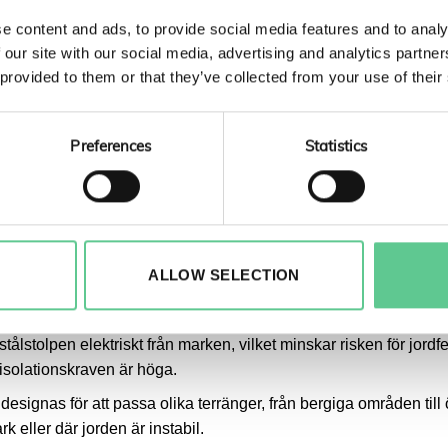
NG
e content and ads, to provide social media features and to analy
 our site with our social media, advertising and analytics partn
 att slutkunden är i behov av stor effekt och kommer förbruka
 provided to them or that they’ve collected from your use of their
föringskapacitet som krävs. För att bära de grova linor som 
r att säkerställa att elledningar kan hantera en hög last, 
ga, ledningens tjocklek och andra faktorer.
Preferences
Statistics
ED EN STÅLKONSTRUKTION OCH BETONGFU
 tunga laster, inklusive tunga elektriska kablar, utan att böjas 
 vilket gör den resistent mot yttre krafter som vind och regn elle
ALLOW SELECTION
lsammans med betong som är resistent mot fukt och kemikalier, ge
skilt viktigt för högspänningsledningar som måste fungera pålitli
 stålstolpen elektriskt från marken, vilket minskar risken för jor
 isolationskraven är höga.
 designas för att passa olika terränger, från bergiga områden ti
k eller där jorden är instabil.