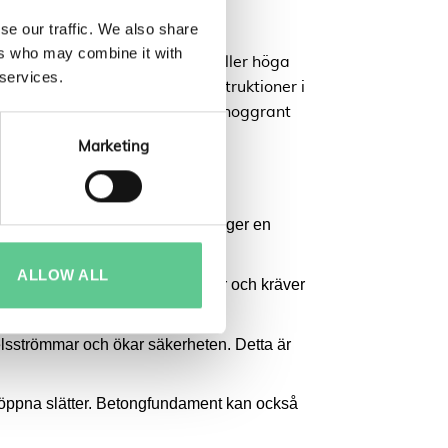
se our traffic. We also share
ers who may combine it with
 en stor mängd energi. Det ställer höga
 services.
ledningen kräver, behövs konstruktioner i
designas och dimensioneras den noggrant
Marketing
NDAMENT
eller kollapsa. Betongfundamentet ger en
r andra påfrestningar.
ALLOW ALL
r en konstruktion som är hållbar och kräver
gt under många år.
dfelsströmmar och ökar säkerheten. Detta är
ll öppna slätter. Betongfundament kan också