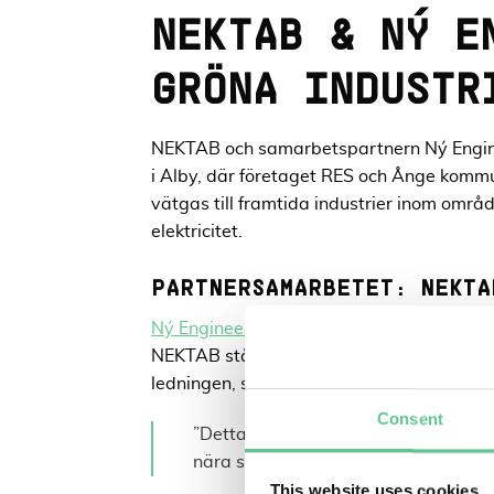
NEKTAB & NÝ E
GRÖNA INDUSTR
NEKTAB och samarbetspartnern Ný Engineer
i Alby, där företaget RES och Ånge kommu
vätgas till framtida industrier inom områ
elektricitet.
PARTNERSAMARBETET: NEKTA
N
ý
Engineering
är specialister på stål oc
NEKTAB står för bland annat uppdragsle
ledningen, som i nuläget handläggs hos
Consent
”Detta är verkligen det stora projekt
nära samarbete med Ný engineering”
This website uses cookies