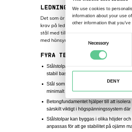
LEDNING I STÅL OCH BETO
We use cookies to personalis
information about your use of
Det som är speciellt med detta projekt är
other information that you’ve
krav på ledningen så att den har den över
stål med tillhörande betongfundament. Fö
Consent
med hänsyn till materialets ledningsförmå
Selection
Necessary
FYRA TEKNISKA FÖRDELAR M
Stålstolpar är mycket starka och kan bära
stabil bas som förankrar stolpen i marken,
DENY
Stål som är behandlat mot korrosion, til
minimalt underhåll över tid. Detta är sär
Betongfundamentet hjälper till att isolera
särskilt viktigt i högspänningssystem där
Stålstolpar kan byggas i olika höjder och
anpassas för att ge stabilitet på ojämn mar