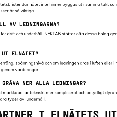
tetsbrister där nätet inte hinner byggas ut i samma takt som
sser är så viktiga.
LL AV LEDNINGARNA?
ör drift och underhåll. NEKTAB stöttar ofta dessa bolag gen
 UT ELNÄTET?
erräng, spänningsnivå och om ledningen dras i luften eller i 
s genom värderingar.
 GRÄVA NER ALLA LEDNINGAR?
markkabel är tekniskt mer komplicerat och betydligt dyrare
dra typer av underhåll.
ARTNER I ELNÄTETS UT