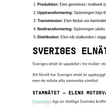
Produktion:
Elen genereras i kraftverk (vi
Upptransformering:
Spänningen höjs för
Transmission:
Elen färdas via stamnätet
Nedtransformering:
Spänningen sänks i 
Distribution:
Elen når slutkunden i väggu
SVERIGES ELNÄ
Sveriges elnät är uppdelat i tre nivåer: st
Att förstå hur Sveriges elnät är uppbyggt 
men de måste alla samverka sömlöst.
STAMNÄTET – ELENS MOTORV
Stamnätet
ägs av statliga Svenska kraftn