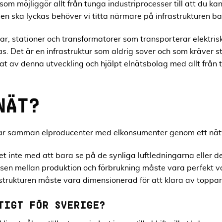
m möjliggör allt från tunga industriprocesser till att du kan 
gen ska lyckas behöver vi titta närmare på infrastrukturen b
ar, stationer och transformatorer som transporterar elektris
as. Det är en infrastruktur som aldrig sover och som kräver st
 av denna utveckling och hjälpt elnätsbolag med allt från tek
NÄT?
kar samman elproducenter med elkonsumenter genom ett nätv
det inte med att bara se på de synliga luftledningarna eller
en mellan produktion och förbrukning måste vara perfekt varj
rastrukturen måste vara dimensionerad för att klara av toppar
TIGT FÖR SVERIGE?