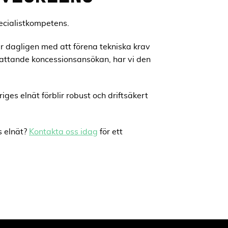
ecialistkompetens.
tar dagligen med att förena tekniska krav
fattande koncessionsansökan, har vi den
ges elnät förblir robust och driftsäkert
s elnät?
Kontakta oss idag
för ett