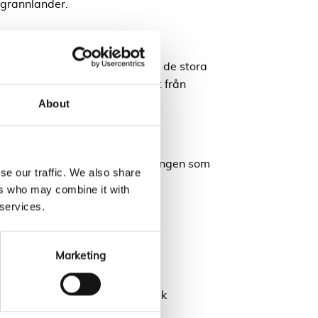
 grannländer.
kilovolt. Det är här många av de stora
sprojekt
, där vi bistår med allt från
About
ch mindre företag. Här är spänningen som
se our traffic. We also share
nder att bereda lokalnäten.
ers who may combine it with
 services.
Marketing
ed markägare.
handlare blir central. En typisk
lutar den med ett möte vid en