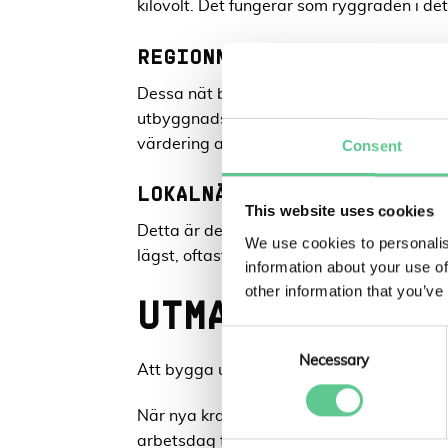
kilovolt. Det fungerar som ryggraden i 
REGIONNÄTEN – DE REGIONA
Dessa nät binder samman stamnätet med l
utbyggnadsprojekten sker idag för att m
värdering av skog till teknisk projektering.
Consent
LOKALNÄTEN – VÄGEN HEM T
This website uses cookies
Detta är den sista sträckan.
Lokalnäten
äg
We use cookies to personalis
lägst, oftast 230 volt i ditt eluttag. NEK
information about your use of
other information that you’ve
UTMANINGAR VI
Consent
Selection
Necessary
Att bygga ut elnätet handlar inte bara om
När nya kraftledningar ska dras påverkas 
arbetsdag för våra konsulter kan innebär