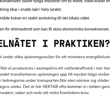
klimatmålen ställer tunga industrier om till eldrift, vilket kräve
ning ökar i snabb takt i hela landet.
åde kräver en stabil anslutning till det lokala nätet.
ken för strömavbrott som kan få stora ekonomiska konsekvenser.
ELNÄTET I PRAKTIKEN?
l under olika spänningsnivåer för att minimera energiförlust
När el produceras i exempelvis ett vattenkraftverk i norr har
andet transformeras spänningen upp till mycket höga nivåer
 i ledningarna under transporten.När elen närmar sig städer
egvis sänks. Det är här NEKTAB ofta kommer in i bilden ge
 är modern, säker och redo att möta framtidens krav.