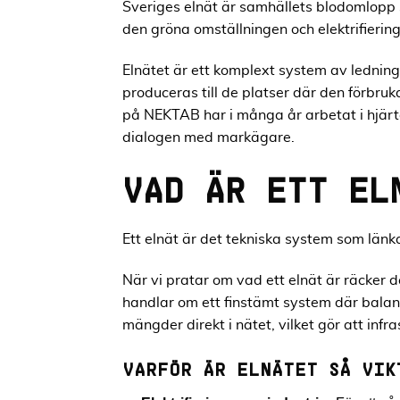
Sveriges elnät är samhällets blodomlopp so
den gröna omställningen och elektrifierin
Elnätet är ett komplext system av ledning
produceras till de platser där den förbruk
på NEKTAB har i många år arbetat i hjärtat
dialogen med markägare.
VAD ÄR ETT EL
Ett elnät är det tekniska system som län
När vi pratar om vad ett elnät är räcker 
handlar om ett finstämt system där balans
mängder direkt i nätet, vilket gör att inf
VARFÖR ÄR ELNÄTET SÅ VIK