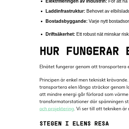
Elektrifieringen av industrin:
För att nå 
Laddinfrastruktur:
Behovet av elbilsladd
Bostadsbyggande:
Varje nytt bostadsomr
Driftsäkerhet:
Ett robust nät minskar ris
HUR FUNGERAR 
Elnätet fungerar genom att transportera e
Principen är enkel men tekniskt krävande. 
transportera elen långa sträckor genom l
att mindre energi går förlorad som värme
transformatorstationer där spänningen st
och projektering
. Vi ser till att tekniken
STEGEN I ELENS RESA