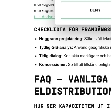
markägares köksbord för att diskutera ers
DENY
markägaren stannar projekten upp. Genom
tillståndsprocesser
skapar vi framdrift i 
CHECKLISTA FÖR FRAMGÅNGS
Noggrann projektering:
Säkerställ tekni
Tydlig GIS-analys:
Använd geografiska in
Tidig dialog:
Kontakta markägare och berör
Koncessioner:
Se till att tillstånd enlig
FAQ – VANLIGA
ELDISTRIBUTIO
HUR SER KAPACITETEN UT I