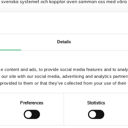
det svenska systemet och kopplar även samman oss med våra
LA LÄNKARNA
okalnäten. Här är spänningen vanligtvis mellan 40 och 130 
öta industrins behov. NEKTAB arbetar frekvent med
regionnät
Details
ILL DIG
s av lokala elnätsbolag och distribuerar elen till hushåll o
e content and ads, to provide social media features and to analy
TAB arbetar även inom lokalnät där våra konsulter hjälper ku
 our site with our social media, advertising and analytics partn
 provided to them or that they’ve collected from your use of their
D UTBYGGNAD AV ELNÄT
Preferences
Statistics
 teknik, utan i hög grad om förtroende, juridik och dialog m
ofta skogs- och jordbruksmark. Det är här rollen som markför
a att man börjar dagen med en skogsvärdering i fält och avs