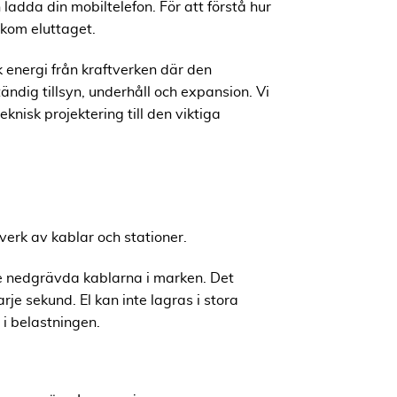
ladda din mobiltelefon. För att förstå hur
akom eluttaget.
k energi från kraftverken där den
ändig tillsyn, underhåll och expansion. Vi
nisk projektering till den viktiga
erk av kablar och stationer.
 de nedgrävda kablarna i marken. Det
e sekund. El kan inte lagras i stora
 i belastningen.