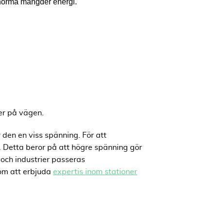
r enorma mängder energi.
er på vägen.
 den en viss spänning. För att
. Detta beror på att högre spänning gör
 och industrier passeras
nom att erbjuda
expertis inom stationer