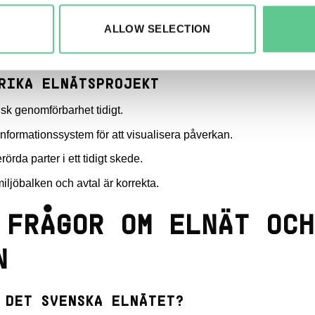
ättningar.Vi vet att dialogen är avgörande. Utan goda relat
ALLOW SELECTION
 att kombinera teknisk kunskap om elnätet med mänsklig fö
den svenska
eldistributionen.
RIKA ELNÄTSPROJEKT
sk genomförbarhet tidigt.
formationssystem för att visualisera påverkan.
da parter i ett tidigt skede.
t miljöbalken och avtal är korrekta.
 FRÅGOR OM ELNÄT OCH
N
 DET SVENSKA ELNÄTET?