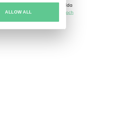
ioner och respekt för den enskilda
ALLOW ALL
rståelse och
markförhandling och