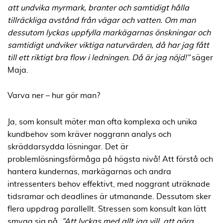
att undvika myrmark, branter och samtidigt hålla
tillräckliga avstånd från vägar och vatten. Om man
dessutom lyckas uppfylla markägarnas önskningar och
samtidigt undviker viktiga naturvärden, då har jag fått
till ett riktigt bra flow i ledningen. Då är jag nöjd!”
säger
Maja.
Varva ner – hur gör man?
Ja,
som konsult möter man ofta komplexa och unika
kundbehov som kräver noggrann analys och
skräddarsydda lösningar. Det är
problemlösningsförmåga på högsta nivå! Att förstå och
hantera kundernas, markägarnas och andra
intressenters behov effektivt, med noggrant uträknade
tidsramar och deadlines är utmanande. Dessutom sker
flera uppdrag parallellt. Stressen som konsult kan lätt
smyga sig på.
”Att lyckas med allt jag vill, att göra