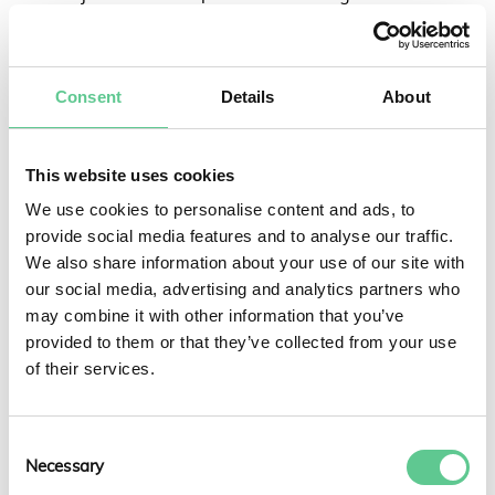
”Jag tar en lunchpromenad med ljudbok eller podd, åker
och simmar eller kelar med min katt – försöker helt
Consent
Details
About
enkelt tänka på något annat ett tag. Det gör att jag ser
saker och ting objektivt och får lite distans.”
, säger
Maja. Att ta pauser, kanske är det viktigaste för att
This website uses cookies
minska stressen. Faktum är att forskning visar korta
We use cookies to personalise content and ads, to
pauser och regelbundna viloperioder kan förbättra
provide social media features and to analyse our traffic.
produktiviteten och kreativiteten. Det finns en del
We also share information about your use of our site with
välkända knep att ta till för att bli mer effektiv på
our social media, advertising and analytics partners who
arbetet och därmed minska stressen.
”När jag jobbar
may combine it with other information that you’ve
delar jag upp uppgifter i mindre delar för att också
provided to them or that they’ve collected from your use
kunna checka av de delar som är avklarade.”
säger
of their services.
Maja. Andra vanliga metoder för att bli mer effektiv på
jobbet och därmed minska stressen är Eisenhower-
matrisen och Pomodoro-tekniken. Vill du veta mer om
Consent
dessa tekniker? Kolla in
denna länk
!
Necessary
Selection