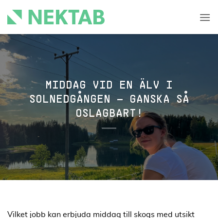
Skip
to
content
MIDDAG VID EN ÄLV I
SOLNEDGÅNGEN – GANSKA SÅ
OSLAGBART!
Vilket jobb kan erbjuda middag till skogs med utsikt