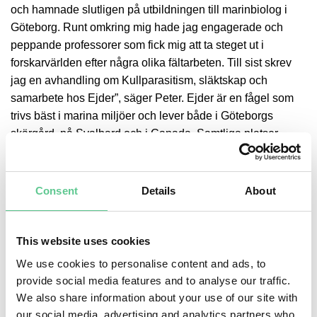
och hamnade slutligen på utbildningen till marinbiolog i
Göteborg. Runt omkring mig hade jag engagerade och
peppande professorer som fick mig att ta steget ut i
forskarvärlden efter några olika fältarbeten. Till sist skrev
jag en avhandling om Kullparasitism, släktskap och
samarbete hos Ejder”, säger Peter. Ejder är en fågel som
trivs bäst i marina miljöer och lever både i Göteborgs
skärgård, på Svalbard och i Canada. Samtliga platser
besökte Peter under sin forskartid. ”Från Svalbard fick jag
med mig nästan 5000 timmars film på ejderbon och många
roliga minnen. I Canada bodde vi i baracker mitt på tundran
Consent
Details
About
och min assistent fick bära geväret, som vi var tvungna att
ha om det skulle dyka upp någon aggressiv isbjörn, medan
jag grävde i detaljer kring släktskap mellan äggen i Ejderns
This website uses cookies
bo” säger Peter.
We use cookies to personalise content and ads, to
provide social media features and to analyse our traffic.
Vill du läsa en sammanfattning av Peters avhandling?
We also share information about your use of our site with
Klicka
här
.
our social media, advertising and analytics partners who