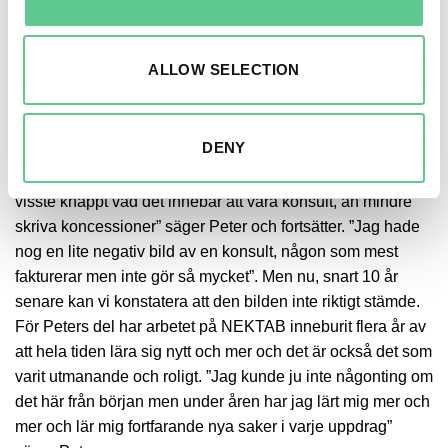
Året 2015 tackade Peter ja till tjänsten som miljökonsult på
NEKTAB. Men att Peter hamnade just här i
elkraftbranschen var inte ett självklart val, det var en ren
ALLOW SELECTION
slump. ”Jag hade lämnat forskningen och sökte fyra olika
jobb. Tre av dem var på länsstyrelser och ett av dem på
NEKTAB. Jag fick alla fyra jobben, men NEKTAB var det
DENY
enda som faktiskt var lokaliserat i Göteborg där jag bodde,
så därför hamnade jag här, på kontoret i Mölndal. Jag
visste knappt vad det innebar att vara konsult, än mindre
skriva koncessioner” säger Peter och fortsätter. ”Jag hade
nog en lite negativ bild av en konsult, någon som mest
fakturerar men inte gör så mycket”. Men nu, snart 10 år
senare kan vi konstatera att den bilden inte riktigt stämde.
För Peters del har arbetet på NEKTAB inneburit flera år av
att hela tiden lära sig nytt och mer och det är också det som
varit utmanande och roligt. ”Jag kunde ju inte någonting om
det här från början men under åren har jag lärt mig mer och
mer och lär mig fortfarande nya saker i varje uppdrag”