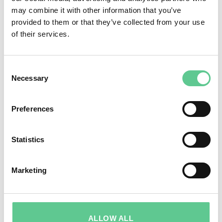
may combine it with other information that you’ve
provided to them or that they’ve collected from your use
of their services.
Consent
Necessary
Selection
Preferences
Statistics
Marketing
Här fångar Peter in en hona för att genom DNA se hur nära
släkt individerna var i en population.
SLUMPEN
ALLOW ALL