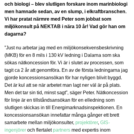
och biologi – blev slutligen forskare inom marinbiologi
men hamnade sedan, av en slump, i elkraftbranschen.
Vi har pratat närmre med Peter som jobbat som
miljökonsult på NEKTAB i nära 10 år! Vad gör han om
dagarna?
”Just nu arbetar jag med en miljökonsekvensbeskrivning
(MKB) för en 8 mils i 130 kV ledning i Dalarna som ska
sökas nätkoncession för. Vi är i slutet av processen, som
tagit ca 2 år att genomföra. En av de första ledningarna jag
gjorde koncessionsansökan för har nyligen blivit byggd.
Det är kul att se när arbetet man lagt ner väl är på plats.
Men det tar sin tid, minst sagt”, säger Peter. Nätkoncession
för linje är en tillståndsansökan för en elledning som
slutligen skickas in till Energimarknadsinspektionen. En
koncessionsansökan innefattar många gånger ett brett
samarbete mellan miljökonsulter,
projektörer
,
GIS-
ingenjörer
och flertalet
partners
med expertis inom