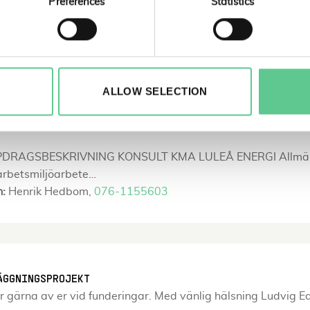
Preferences
Statistics
t Kompetensområden: 2: Teknikstöd och teknikspecialister 
ppgift är att bidra som byggkunnig…
n:
Ludvig Edman,
072-1483596
ALLOW SELECTION
PPDRAGSBESKRIVNING KONSULT KMA LULEÅ ENERGI Allmän bes
arbetsmiljöarbete…
n:
Henrik Hedbom,
076-1155603
ÄGGNINGSPROJEKT
ör gärna av er vid funderingar. Med vänlig hälsning Ludvig 