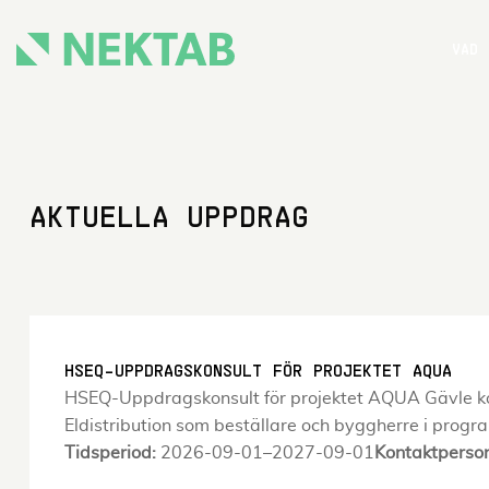
Skip
to
VAD 
content
AKTUELLA UPPDRAG
HSEQ-UPPDRAGSKONSULT FÖR PROJEKTET AQUA
HSEQ-Uppdragskonsult för projektet AQUA Gävle kommu
Eldistribution som beställare och byggherre i prog
Tidsperiod:
2026-09-01–2027-09-01
Kontaktperso