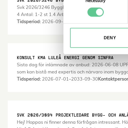
Selection
Necessary
Svk 2026/3246 Byggledare betong - Svenska kraftnä
4 Antal: 1-2 st 1.4 Arbetsuppgifter Byggledarens u
Tidsperiod:
2026-09-15–2030-08-30
Kontaktperso
DENY
KONSULT KMA LULEÅ ENERGI GENOM SINFRA
Sista dag för inlämnade av anbud: 2026-06-08 U
som kan bistå med expertis och närvaro inom bygg
Tidsperiod:
2026-07-01–2033-09-30
Kontaktperso
SVK 2026/3094 PROJEKTLEDARE BYGG- OCH ANL
Hej! Hoppas ni finner denna förfrågan intressant. H