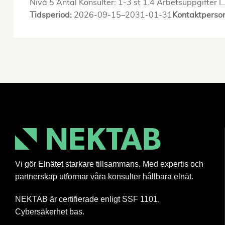
Nivå 5 Antal Konsulter: 1-3 st 1.4 Arbetsuppgifter I
Tidsperiod:
2026-09-15–2031-01-31
Kontaktperso
Vi gör Elnätet starkare tillsammans. Med expertis och
partnerskap utformar våra konsulter hållbara elnät.
NEKTAB är certifierade enligt SSF 1101,
Cybersäkerhet bas.