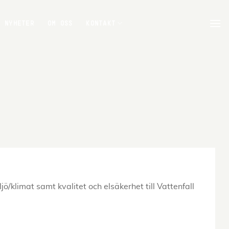
NYHETER
OM OSS
KONTAKT
limat samt kvalitet och elsäkerhet till Vattenfall