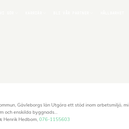
VI GÖR
KARRIÄR
BLI VÅR PARTNER
HÅLLBARHET
n, Gävleborgs län Utgöra ett stöd inom arbetsmiljö, miljö/k
ram och enskilda byggnads…
n:
Henrik Hedbom,
076-1155603