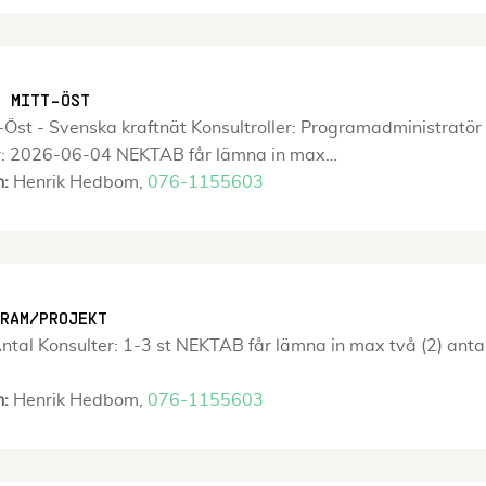
 MITT-ÖST
t - Svenska kraftnät Konsultroller: Programadministratör A
ar: 2026-06-04 NEKTAB får lämna in max…
n:
Henrik Hedbom,
076-1155603
RAM/PROJEKT
ntal Konsulter: 1-3 st NEKTAB får lämna in max två (2) antal
n:
Henrik Hedbom,
076-1155603