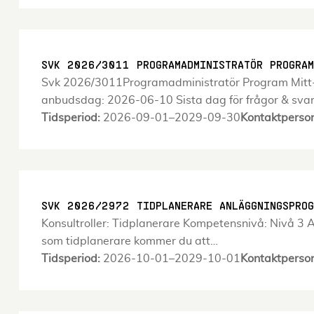
SVK 2026/3011 PROGRAMADMINISTRATÖR PROGRAM
Svk 2026/3011Programadministratör Program Mitt-Ös
anbudsdag: 2026-06-10 Sista dag för frågor & sv
Tidsperiod:
2026-09-01–2029-09-30
Kontaktperso
SVK 2026/2972 TIDPLANERARE ANLÄGGNINGSPROG
Konsultroller: Tidplanerare Kompetensnivå: Nivå 3 A
som tidplanerare kommer du att…
Tidsperiod:
2026-10-01–2029-10-01
Kontaktperso