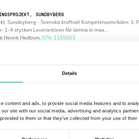
INGSPROJEKT, SUNDBYBERG
kt, Sundbyberg - Svenska kraftnät Kompetensområden: 1: Pro
r: 1-4 stycken Leverantören får lämna in max…
n:
Henrik Hedbom,
076-1155603
Details
ÄGGNINGSPROGRAM- OCH PROJEKT
g och projektstöd, Konsultroller: Kvalitetskoordinator (Kv
cialist kommer du att ha ansvar för att implementera ett k
n:
Henrik Hedbom,
076-1155603
e content and ads, to provide social media features and to analy
 our site with our social media, advertising and analytics partn
 provided to them or that they’ve collected from your use of their