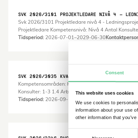
SVK 2026/3101 PROJEKTLEDARE NIVÅ 4 – LEDN
Svk 2026/3101 Projektledare nivå 4 - Ledningsproje
Projektledare Kompetensnivå: Nivå 4 Antal Konsulte
Tidsperiod:
2026-07-01–2029-06-30
Kontaktperso
Consent
SVK 2026/3035 KVALITETSSPECIALIST TILL ANL
Kompetensområden: Kompetensområde 1: Projektlednin
Konsulter: 1-3 1.4 Arbetsuppgifter Som kvalitetsspe
This website uses cookies
Tidsperiod:
2026-09-21–2029-09-21
Kontaktperso
We use cookies to personalis
information about your use of
other information that you’ve
Consent
SVK 2026/3246 BYGGLEDARE BETONG