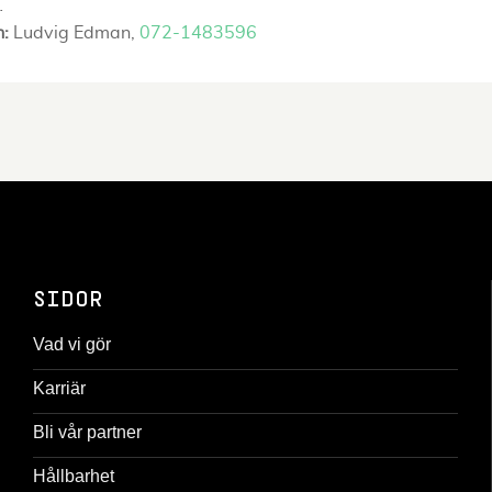
…
n:
Ludvig Edman,
072-1483596
SIDOR
Vad vi gör
Karriär
Bli vår partner
Hållbarhet