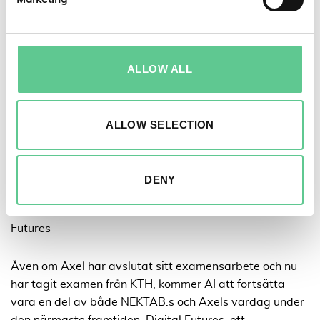
man kan skala upp verktyget genom att mata in mer
erfarenheter i en kunskapsbank, kan man med hjälp av
denna teknik få en värdefull assistans i sitt arbete
genom snabbare hämtning av kunskap” säger Axel,
ALLOW ALL
men poängterar också vikten av de etiska aspekterna
som t.ex. risker med informationsläckage och vikten av
noggrannhet och expertis för att undvika skador på
ALLOW SELECTION
företag och samhälle. Axel rekommenderar lokala
språkmodeller eller pålitliga AI-systemleverantörer för
att skydda känslig information.
DENY
NEKTAB i forskningsprojekt tillsammans med Digital
Futures
Även om Axel har avslutat sitt examensarbete och nu
har tagit examen från KTH, kommer AI att fortsätta
vara en del av både NEKTAB:s och Axels vardag under
den närmaste framtiden. Digital Futures, ett