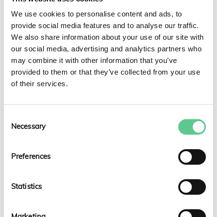
exjobb var hur man genom språkmodeller liknande
We use cookies to personalise content and ads, to
ChatGPT, kan bidra till att överföra och bevara kunskap
provide social media features and to analyse our traffic.
inom just kraftledningsprojektering.
We also share information about your use of our site with
our social media, advertising and analytics partners who
AI-verktyg i liten skala
may combine it with other information that you’ve
provided to them or that they’ve collected from your use
I exjobbet skapade Axel ett eget AI-verktyg i liten skala
of their services.
med 50 olika dokument. Bland dessa fanns bland annat
instruktionsdokumentet för dimensionering av
trästolpar som han själv hade skapat, och innehåll från
Consent
intervjuer med tre ingenjörer från NEKTAB. En av
Necessary
Selection
ingenjörerna beskrev under intervjun, ett mycket
komplext problem och hur hon hade löst problemet.
Preferences
Axel testade sedan AI-verktyget genom att specifikt
fråga efter lösningen på det komplexa problemet som
ingenjören nämnt. AI-verktyget kunde då leverera
Statistics
precis den lösning som ingenjören hade kommit fram till,
tillsammans med hänvisning till informationskällan. ”Om
Marketing