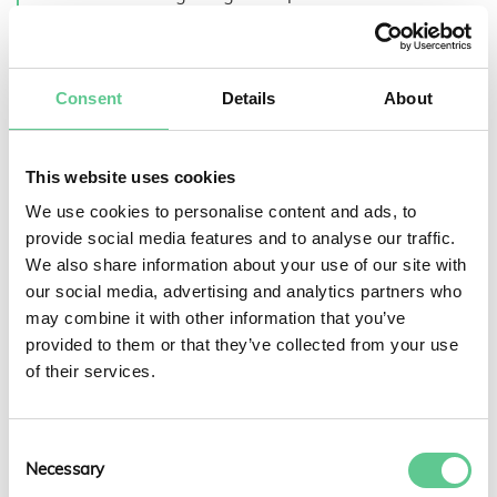
NEKTAB är ett av de få bolagen som har fått
möjlighet att leverera projektering av stamnät i
Sverige tillsammans med Svenska Kraftnät”
Consent
Details
About
säger Henrik Hedbom, affärsutvecklingschef på
NEKTAB.
This website uses cookies
Ramavtalet trädde i kraft den 1 september i år och
We use cookies to personalise content and ads, to
gäller under tre år.
Svenska Kraftnät
kan efter denna
provide social media features and to analyse our traffic.
period förlänga avtalet med ytterligare ett år i taget
We also share information about your use of our site with
upp till tre år.
our social media, advertising and analytics partners who
may combine it with other information that you’ve
Förutom projektering av kraftledningar inom stamnätet
provided to them or that they’ve collected from your use
kommer det även finnas möjlighet till kabelprojektering
of their services.
och geotekniska markundersökningar. Kompetenserna
som efterfrågas är främst kraftledningsprojektörer,
kraftkabelprojektörer och geotekniker med
Consent
angränsande kompetenser.
Necessary
Selection